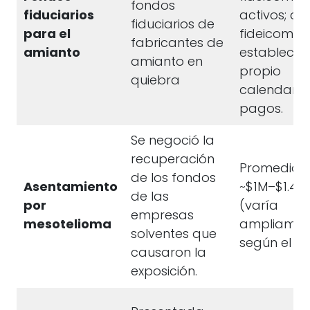
fondos
fiduciarios
activos; c
fiduciarios de
para el
fideicomiso
fabricantes de
amianto
establece 
amianto en
propio
quiebra
calendario
pagos.
Se negoció la
recuperación
Promedios
de los fondos
Asentamiento
~$1M–$1.4M
de las
por
(varía
empresas
mesotelioma
ampliamen
solventes que
según el c
causaron la
exposición.