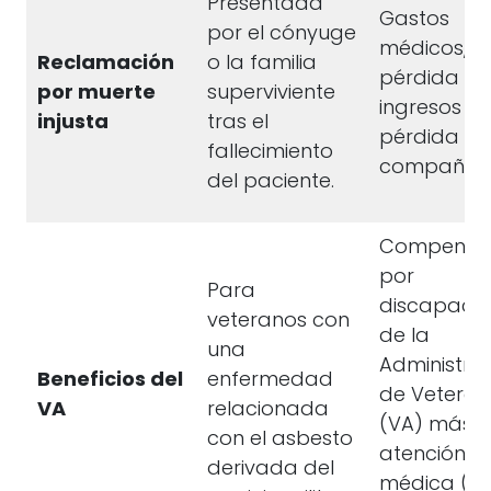
Presentada
Gastos
por el cónyuge
médicos,
Reclamación
o la familia
pérdida de
por muerte
superviviente
ingresos y
injusta
tras el
pérdida de
fallecimiento
compañía.
del paciente.
Compensa
por
Para
discapaci
veteranos con
de la
una
Administra
Beneficios del
enfermedad
de Veteran
VA
relacionada
(VA) más
con el asbesto
atención
derivada del
médica (no