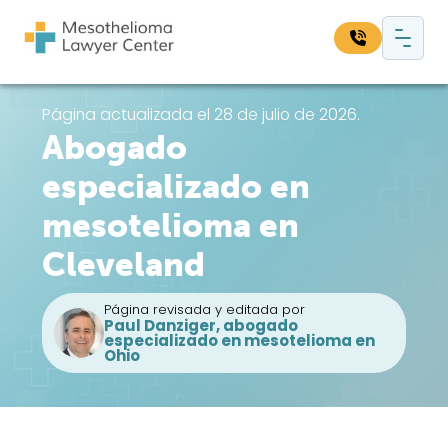
Saltar al contenido
Navegación principal
Busque en nuestro sitio web:
Página actualizada el 28 de julio de 2026.
Abogado
Bus
especializado en
mesotelioma en
Cleveland
Página revisada y editada por
Paul Danziger, abogado
especializado en mesotelioma en
Ohio