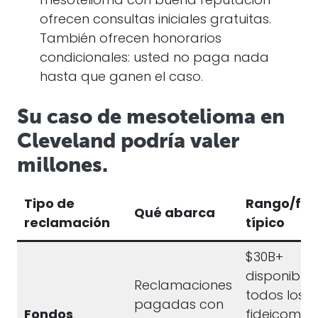
mesotelioma con buena reputación
ofrecen consultas iniciales gratuitas.
También ofrecen honorarios
condicionales: usted no paga nada
hasta que ganen el caso.
Su caso de mesotelioma en
Cleveland podría valer
millones.
Tipo de
Rango/fue
Qué abarca
reclamación
típico
$30B+
disponible 
Reclamaciones
todos los
pagadas con
Fondos
fideicomiso