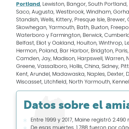
Portland
, Lewiston, Bangor, South Portland
Saco, Augusta, Westbrook, Windham, Gorham,
Standish, Wells, Kittery, Presque Isle, Brew
Skowhegan, Yarmouth, Bath, Buxton, Freeport
Waterboro y Farmington, Berwick, Cumberlan
Belfast, Eliot y Oakland, Houlton, Winthrop,
Hermon, Poland, Bar Harbor, Bridgton, Paris
Camden, Jay, Madison, Harpswell, Warren, N
Greene, Vassalboro, Hollis, China, Sidney, Pi
Kent, Arundel, Madawaska, Naples, Dexter, D
Wiscasset, Litchfield, North Yarmouth, Kenneb
Datos sobre el ami
Entre 1999 y 2017, Maine registró 2.49
De esas muertes, 1.788 fueron por cá