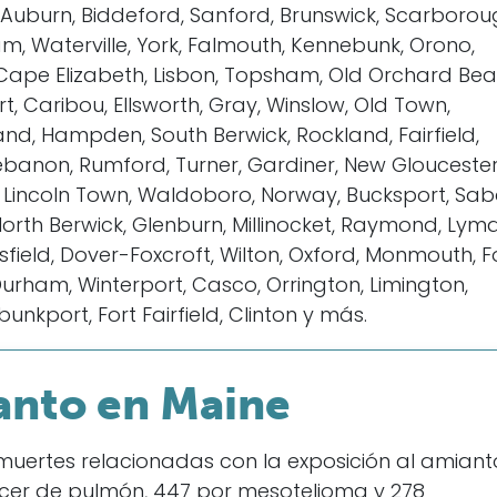
, Auburn, Biddeford, Sanford, Brunswick, Scarborou
 Waterville, York, Falmouth, Kennebunk, Orono,
er, Cape Elizabeth, Lisbon, Topsham, Old Orchard Bea
, Caribou, Ellsworth, Gray, Winslow, Old Town,
d, Hampden, South Berwick, Rockland, Fairfield,
 Lebanon, Rumford, Turner, Gardiner, New Gloucester
, Lincoln Town, Waldoboro, Norway, Bucksport, Sab
orth Berwick, Glenburn, Millinocket, Raymond, Lyma
ttsfield, Dover-Foxcroft, Wilton, Oxford, Monmouth, F
urham, Winterport, Casco, Orrington, Limington,
unkport, Fort Fairfield, Clinton y más.
anto en Maine
0 muertes relacionadas con la exposición al amiant
ncer de pulmón, 447 por mesotelioma y 278