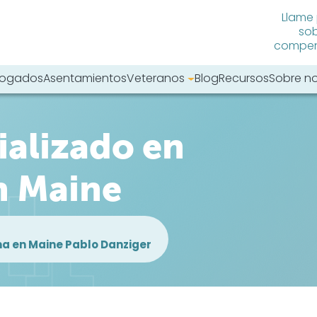
Llame
sob
compens
abogados
Asentamientos
Veteranos
Blog
Recursos
Sobre n
tro sitio web:
alizado en
n Maine
a en Maine Pablo Danziger