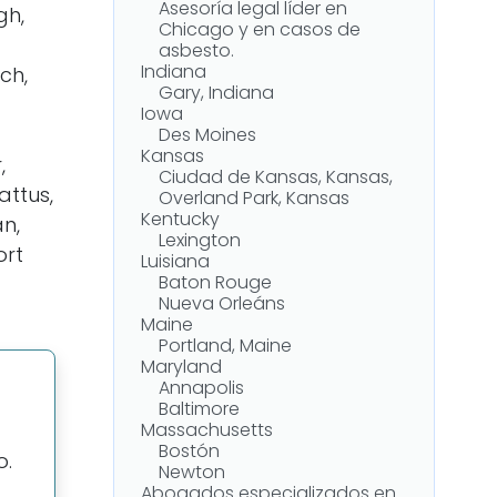
Asesoría legal líder en
gh,
Chicago y en casos de
asbesto.
Indiana
ch,
Gary, Indiana
Iowa
Des Moines
Kansas
,
Ciudad de Kansas, Kansas,
attus,
Overland Park, Kansas
Kentucky
n,
Lexington
ort
Luisiana
Baton Rouge
Nueva Orleáns
Maine
Portland, Maine
Maryland
Annapolis
Baltimore
Massachusetts
Bostón
o.
Newton
Abogados especializados en