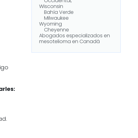
Occidental,
Wisconsin
Bahía Verde
Milwaukee
Wyoming
Cheyenne
Abogados especializados en
mesotelioma en Canadá
igo
arles:
ad.