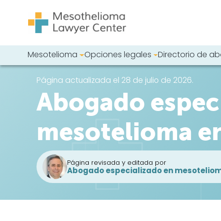
Saltar al contenido
Mesotelioma
Opciones legales
Directorio de 
Navegación principal
Busque en nues
Página actualizada el 28 de julio de 2026.
Abogado especi
mesotelioma e
Página revisada y editada por
Abogado especializado en mesoteliom