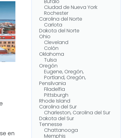
Búfalo
Ciudad de Nueva York
Rochester
Carolina del Norte
Carlota
Dakota del Norte
Ohio
Cleveland
Colón
Oklahoma
Tulsa
Oregón
Eugene, Oregón,
Portland, Oregón,
Pensilvania
Filadelfia
Pittsburgh
Rhode Island
e
Carolina del Sur
Charleston, Carolina del Sur
Dakota del Sur
Tennesse
Chattanooga
rse en
Memphis