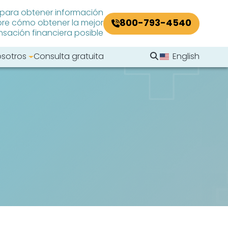
 para obtener información
800-793-4540
re cómo obtener la mejor
ación financiera posible
Buscar en el sitio
osotros
Consulta gratuita
English
Buscar