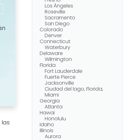
Fresno
construcción naval
Los Ángeles
Amianto en la industria
Roseville
papelera
Sacramento
Otros lugares con amianto
San Diego
án
Colorado
¿Qué ocurre con el amianto
Denver
de origen natural en Maine?
Connecticut
Leyes sobre el amianto en
Waterbury
Maine
Delaware
Plazo de prescripción
Wilmington
¿Cómo puedo obtener
Florida
tratamiento para el
Fort Lauderdale
mesotelioma en Maine?
Fuerte Pierce
Asistencia legal en Maine
Jacksonville
¿Cuánto vale una demanda
Ciudad del lago, Florida,
por mesotelioma?
Miami
Georgia
Atlanta
Hawai
Honolulu
 las
Idaho
Illinois
Aurora