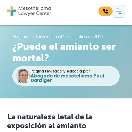
Saltar al contenido
Navegación principal
Busque en nuestro sitio web:
Página actualizada el 27 de julio de 2026.
¿Puede el amianto ser
Bus
mortal?
Página revisada y editada por
Abogado de mesotelioma Paul
Danziger
La naturaleza letal de la
exposición al amianto