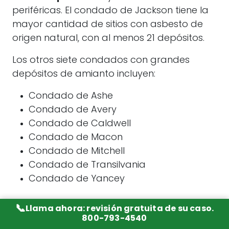
periféricas. El condado de Jackson tiene la
mayor cantidad de sitios con asbesto de
origen natural, con al menos 21 depósitos.
Los otros siete condados con grandes
depósitos de amianto incluyen:
Condado de Ashe
Condado de Avery
Condado de Caldwell
Condado de Macon
Condado de Mitchell
Condado de Transilvania
Condado de Yancey
Amianto en el
📞
Llama ahora: revisión gratuita de su caso.
800-793-4540
procesamiento de