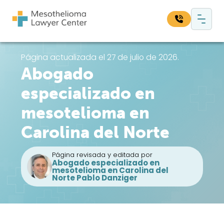
Saltar al contenido
Navegación principal
Busque en nuestro sitio web:
Página actualizada el 27 de julio de 2026.
Abogado
Bus
especializado en
mesotelioma en
Carolina del Norte
Página revisada y editada por
Abogado especializado en
mesotelioma en Carolina del
Norte Pablo Danziger