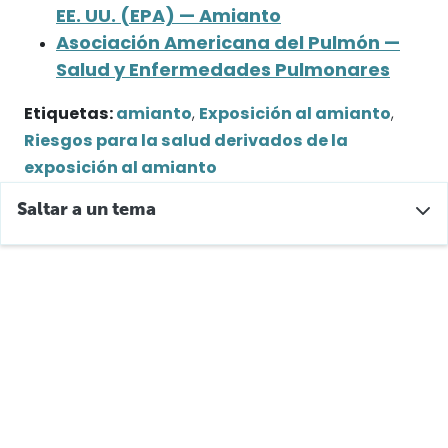
EE. UU. (EPA) — Amianto
Asociación Americana del Pulmón —
Salud y Enfermedades Pulmonares
Etiquetas:
amianto
,
Exposición al amianto
,
Riesgos para la salud derivados de la
exposición al amianto
Saltar a un tema
¿Qué es la enfermedad pulmonar intersticial?
¿Qué causa la enfermedad pulmonar intersticial?
Asbestosis
¿Cuáles son los síntomas de la enfermedad
pulmonar intersticial?
Complicaciones de la enfermedad pulmonar
intersticial
Factores de riesgo de la enfermedad pulmonar
intersticial
¿Se puede prevenir la enfermedad pulmonar
intersticial?