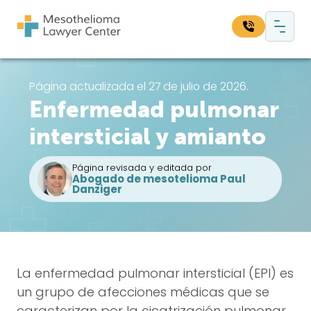
Saltar al contenido
Navegación principal
Busque en nuestro sitio web:
Página actualizada el 27 de julio de 2026.
Enfermedad pulmonar
Bus
intersticial y amianto
Página revisada y editada por
Abogado de mesotelioma Paul
Danziger
La enfermedad pulmonar intersticial (EPI) es
un grupo de afecciones médicas que se