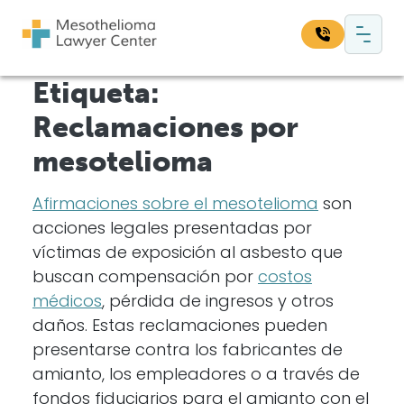
Saltar al contenido
Navegación principal
Etiqueta:
Busque en nuestro sitio web:
Reclamaciones por
Bus
mesotelioma
Afirmaciones sobre el mesotelioma
son
acciones legales presentadas por
víctimas de exposición al asbesto que
buscan compensación por
costos
médicos
, pérdida de ingresos y otros
daños. Estas reclamaciones pueden
presentarse contra los fabricantes de
amianto, los empleadores o a través de
fondos fiduciarios para el amianto con el