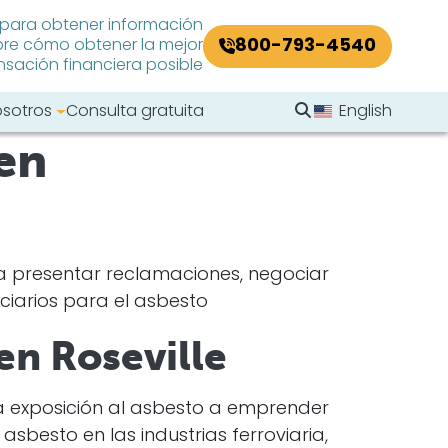
 para obtener información
800-793-4540
re cómo obtener la mejor
ación financiera posible
Buscar en el sitio
osotros
Consulta gratuita
English
en
Buscar
a presentar reclamaciones, negociar
uciarios para el asbesto
en Roseville
a exposición al asbesto a emprender
sbesto en las industrias ferroviaria,