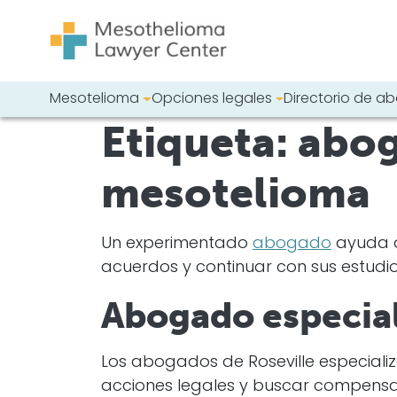
Saltar al contenido
Mesotelioma
Opciones legales
Directorio de 
Navegación principal
Etiqueta:
abog
Busque en nues
mesotelioma
Un experimentado
abogado
ayuda a
acuerdos y continuar con sus estudi
Abogado especial
Los abogados de Roseville especiali
acciones legales y buscar compensació