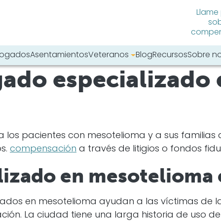
Llame
sob
compens
abogados
Asentamientos
Veteranos
Blog
Recursos
Sobre n
ado especializado 
tro sitio web:
 los pacientes con mesotelioma y a sus familias 
os.
compensación
a través de litigios o fondos fid
izado en mesotelioma 
zados en mesotelioma ayudan a las víctimas de l
n. La ciudad tiene una larga historia de uso de a