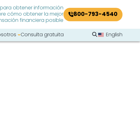
 para obtener información
800-793-4540
re cómo obtener la mejor
ación financiera posible
Buscar en el sitio
osotros
Consulta gratuita
English
Buscar
Buscar