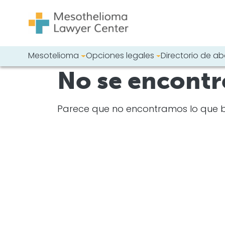
Saltar al contenido
Mesotelioma
Opciones legales
Directorio de 
Navegación principal
No se encontr
Busque en nues
Parece que no encontramos lo que 
Busque en nues