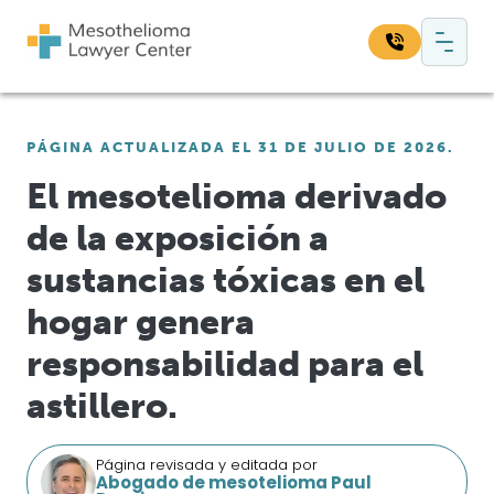
Saltar al contenido
Navegación principal
Busque en nuestro sitio web:
PÁGINA ACTUALIZADA EL 31 DE JULIO DE 2026.
Bus
El mesotelioma derivado
de la exposición a
sustancias tóxicas en el
hogar genera
responsabilidad para el
astillero.
Página revisada y editada por
Abogado de mesotelioma Paul