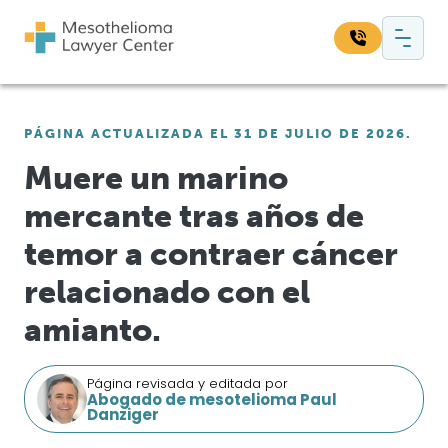
Saltar al contenido
Navegación principal
Busque en nuestro sitio web:
PÁGINA ACTUALIZADA EL 31 DE JULIO DE 2026.
Bus
Muere un marino
mercante tras años de
temor a contraer cáncer
relacionado con el
amianto.
Página revisada y editada por
Abogado de mesotelioma Paul
Danziger