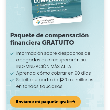
Solicite su parte de $30 mil millones
en fondos fiduciarios
Envíame mi paquete gratis
Etiquetas:
mesotelioma
,
víctimas de
mesotelioma
Calcule el valor de su caso
Pablo Danziger
Revisor y editor