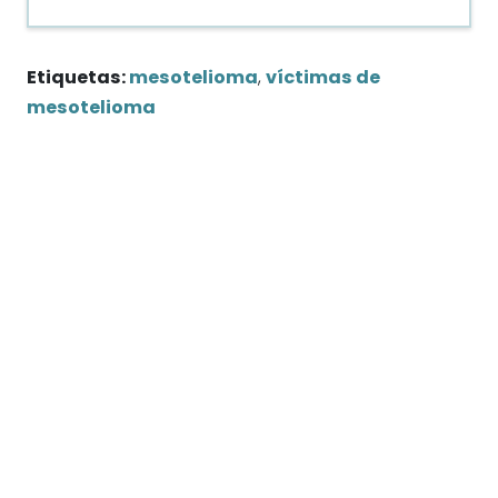
Información del contacto
7272 Wurzbach Road, Suite 1002
San Antonio, Texas 78240
Manejo de casos de mesotelioma en todo el
país.
Llama para conocer cómo obtener la mejor
compensación financiera posible
800-793-4540
Navegación