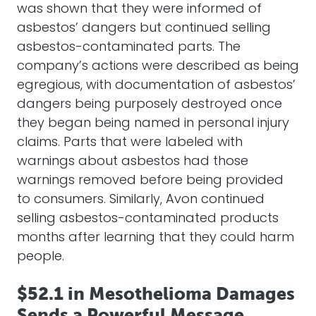
months after learning that they could harm
people.
$52.1 in Mesothelioma Damages
Sends a Powerful Message
After the jury awarded the mesothelioma
victim monetary damages of $40 million, her
attorneys asked that the amount of punitive
damages be set high enough that it would
send a powerful message to the multi-
million dollar companies. In response, the
jury added $10.3 million to the amount that
the company has to pay. Avon is
responsible for 90% of the total $52.1 million,
and the remaining 10% will be paid by
Hyland.