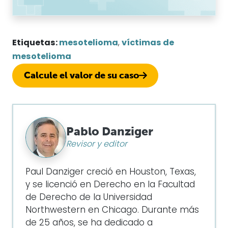
Paul Danziger creció en Houston, Texas,
y se licenció en Derecho en la Facultad
de Derecho de la Universidad
Northwestern en Chicago. Durante más
de 25 años, se ha dedicado a
representar a víctimas de mesotelioma
y a otras personas afectadas por la
exposición al asbesto. Paul y su bufete
han representado a miles de personas
diagnosticadas con mesotelioma,
asbestosis y cáncer de pulmón,
obteniendo indemnizaciones
significativas para los clientes
lesionados. Cada cliente es
fundamental para Paul y atenderá
todas las llamadas de quienes deseen
hablar con él. Paul y su bufete se
encargan de casos de mesotelioma en