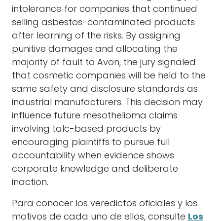
corporate knowledge and deliberate
inaction.
Para conocer los veredictos oficiales y los
motivos de cada uno de ellos, consulte
Los
premios más importantes jamás
otorgados por la lucha contra el
mesotelioma.
. Para más información:
Actualizaciones sobre premios
multimillonarios
.
Etiquetas:
mesotelioma
,
víctimas de
mesotelioma