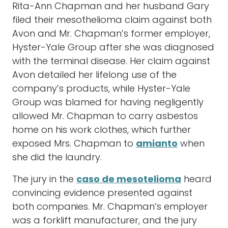
The jury in the
caso de mesotelioma
heard
convincing evidence presented against
both companies. Mr. Chapman’s employer
was a forklift manufacturer, and the jury
was shown that they were informed of
asbestos’ dangers but continued selling
asbestos-contaminated parts. The
company’s actions were described as being
egregious, with documentation of asbestos’
dangers being purposely destroyed once
they began being named in personal injury
claims. Parts that were labeled with
warnings about asbestos had those
warnings removed before being provided
to consumers. Similarly, Avon continued
selling asbestos-contaminated products