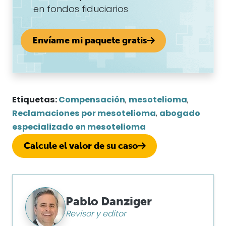
en fondos fiduciarios
Envíame mi paquete gratis
Etiquetas:
Compensación
,
mesotelioma
,
Reclamaciones por mesotelioma
,
abogado
especializado en mesotelioma
Calcule el valor de su caso
Pablo Danziger
Revisor y editor