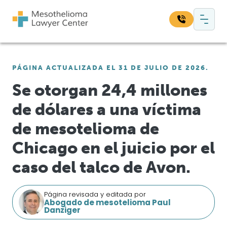
Saltar al contenido
Navegación principal
Busque en nuestro sitio web:
PÁGINA ACTUALIZADA EL 31 DE JULIO DE 2026.
Bus
Se otorgan 24,4 millones
de dólares a una víctima
de mesotelioma de
Chicago en el juicio por el
caso del talco de Avon.
Página revisada y editada por
Abogado de mesotelioma Paul
Danziger