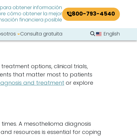
 para obtener información
800-793-4540
re cómo obtener la mejor
ación financiera posible
Buscar en el sitio
osotros
Consulta gratuita
English
Buscar
atment options, clinical trials,
ents that matter most to patients
iagnosis and treatment
or explore
 times. A mesothelioma diagnosis
 and resources is essential for coping