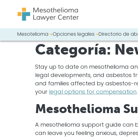
Saltar al contenido
Mesotelioma
Opciones legales
Directorio de 
Navegación principal
Categoría:
Ne
Busque en nues
Stay up to date on mesothelioma and 
legal developments, and asbestos tr
and families affected by asbestos-
your
legal options for compensation
.
Mesothelioma Su
A mesothelioma support guide can be
can leave you feeling anxious, depres