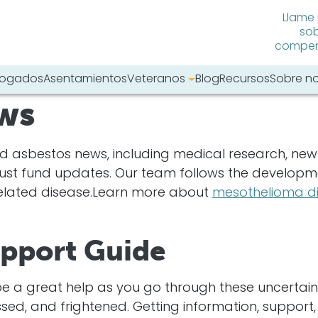
Llame
sob
compens
abogados
Asentamientos
Veteranos
Blog
Recursos
Sobre n
ws
tro sitio web:
asbestos news, including medical research, new tre
ust fund updates. Our team follows the developm
related disease.Learn more about
mesothelioma d
pport Guide
 a great help as you go through these uncertain
sed, and frightened. Getting information, support,